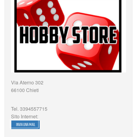
Via Aterno 302
66100 Chieti
Tel. 3394557715
Sito Internet:
INVIA UNA MAIL