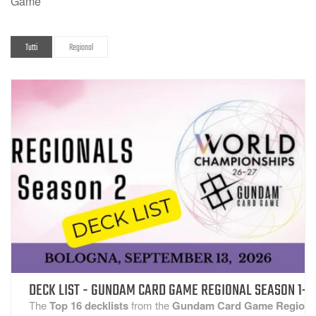
Game
Tutti
Regional
DECK LIST - GUNDAM CARD GAME REGIONAL SEASON 1–
VISUALIZZA
The
Top 16 decklists
from the
Gundam Card Game Regiona