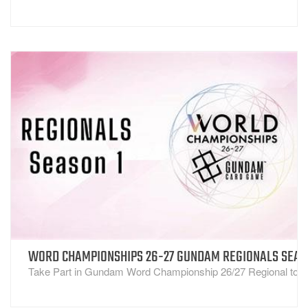
WORD CHAMPIONSHIPS 26-27 GUNDAM REGIONALS SEAS
VISUALIZZA
Take Part in Gundam Word Championship 26/27 Regional
to 