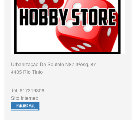
Urbanização De Soutelo N87 3ºesq, 87
4435 Rio Tinto
Tel. 917319306
Sito Internet:
INVIA UNA MAIL