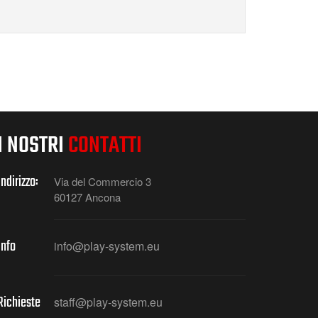
I NOSTRI
CONTATTI
Indirizzo:
Via del Commercio 3
60127 Ancona
Info
info@play-system.eu
Richieste
staff@play-system.eu