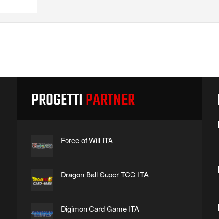
PROGETTI
PARTNER
Force of Will ITA
e
Dragon Ball Super TCG ITA
Digimon Card Game ITA