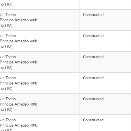
ino (TO)
lin Torino
Constructed
 Principe Amedeo 40/b
ino (TO)
lin Torino
Constructed
 Principe Amedeo 40/b
ino (TO)
lin Torino
Constructed
 Principe Amedeo 40/b
ino (TO)
lin Torino
Constructed
 Principe Amedeo 40/b
ino (TO)
lin Torino
Constructed
 Principe Amedeo 40/b
ino (TO)
lin Torino
Constructed
 Principe Amedeo 40/b
ino (TO)