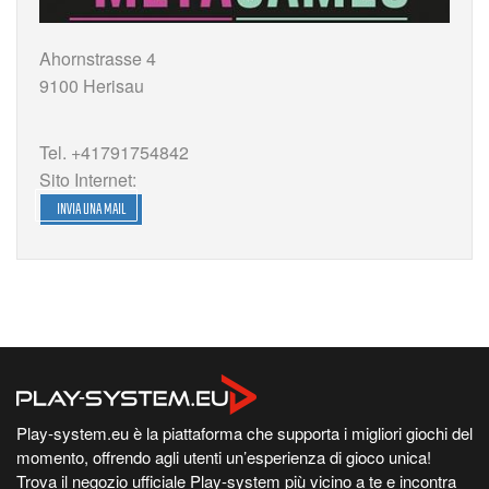
Ahornstrasse 4
9100 Herisau
Tel. +41791754842
Sito Internet:
INVIA UNA MAIL
Play-system.eu è la piattaforma che supporta i migliori giochi del
momento, offrendo agli utenti un’esperienza di gioco unica!
Trova il negozio ufficiale Play-system più vicino a te e incontra