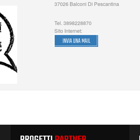
37026 Balconi Di Pescantina
Tel. 3898228870
Sito Internet:
INVIA UNA MAIL
PROGETTI
PARTNER