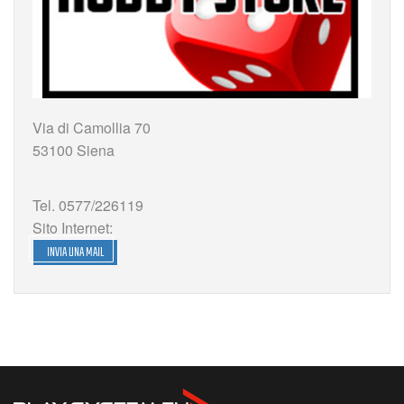
Via di Camollia 70
53100 Siena
Tel. 0577/226119
Sito Internet:
INVIA UNA MAIL