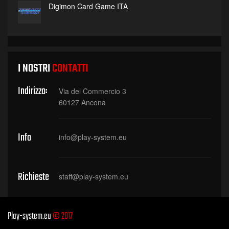
Digimon Card Game ITA
I NOSTRI
CONTATTI
Indirizzo:
Via del Commercio 3
60127 Ancona
Info
info@play-system.eu
Richieste
staff@play-system.eu
Play-system.eu
© 2017