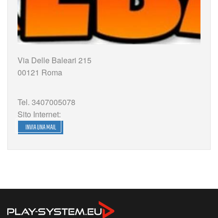
Via Delle Baleari 215
00121 Roma
Tel. 3407005078
Sito Internet:
INVIA UNA MAIL