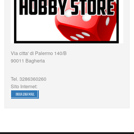
Via citta' di Palermo 140/B
90011 Bagheria
Tel. 3286360260
Sito Internet:
INVIA UNA MAIL