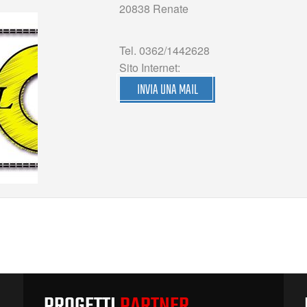
20838 Renate
Tel. 0362/1442628
Sito Internet:
INVIA UNA MAIL
PROGETTI
PARTNER