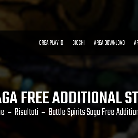
CREA PLAY ID
GIOCHI
AREA DOWNLOAD
A
AGA FREE ADDITIONAL 
me
Risultati
Battle Spirits Saga Free Additio