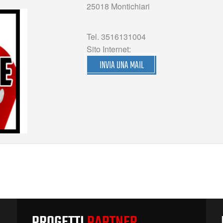
25018 Montichiari
Tel. 3516131004
Sito Internet:
INVIA UNA MAIL
PROGETTI
PARTNER